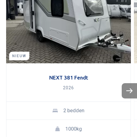
NIEUW
NEXT 381 Fendt
2026
KOPEN
NIEUW 
2 bedden
OCCASI
WINKEL
WERKPL
1000kg