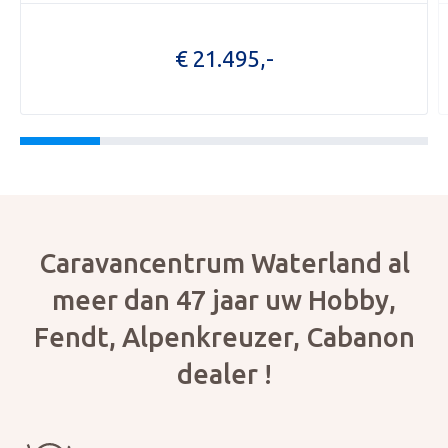
OPENI
€ 21.495,-
OVER 
ONZE 
ACTUE
CON
Foto bijvoegen
Selecteer uw foto
Caravancentrum Waterland al
meer dan 47 jaar uw Hobby,
Fendt, Alpenkreuzer, Cabanon
dealer !