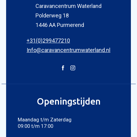
Caravancentrum Waterland
Polderweg 18
1446 AA Purmerend
KOPEN
+31(0)299477210
NIEUW 
Info@caravancentrumwaterland.nl
OCCASI
WINKEL
WERKPL
OPENI
OVER 
Openingstijden
ONZE 
ACTUE
Maandag t/m Zaterdag
CON
09:00 t/m 17:00
Foto bijvoegen
Selecteer uw foto