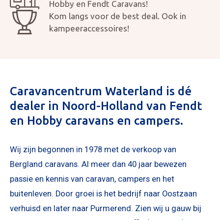
OPENI
Hobby en Fendt Caravans!
OVER 
Kom langs voor de best deal. Ook in
ONZE 
kampeeraccessoires!
ACTUE
CON
Foto bijvoegen
Selecteer uw foto
Caravancentrum Waterland is dé
dealer in Noord-Holland van Fendt
en Hobby caravans en campers.
Wij zijn begonnen in 1978 met de verkoop van
Bergland caravans. Al meer dan 40 jaar bewezen
passie en kennis van caravan, campers en het
buitenleven. Door groei is het bedrijf naar Oostzaan
verhuisd en later naar Purmerend. Zien wij u gauw bij