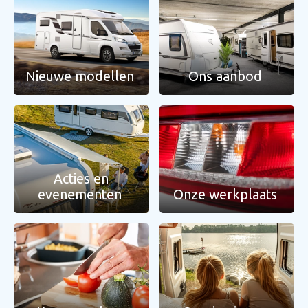
Nieuwe modellen
Ons aanbod
Acties en
evenementen
Onze werkplaats