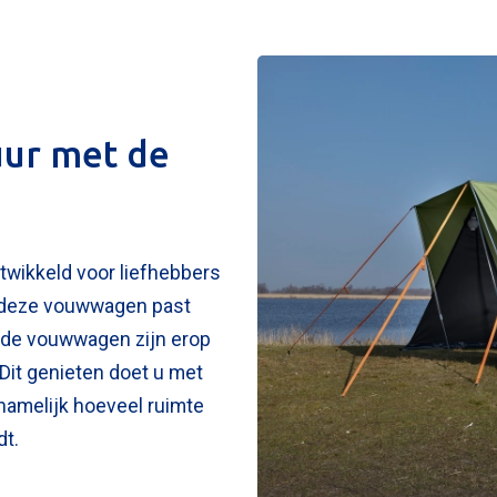
oegen
 uw foto
uur met de
twikkeld voor liefhebbers
an deze vouwwagen past
n de vouwwagen zijn erop
ericht versturen
 Dit genieten doet u met
namelijk hoeveel ruimte
t.