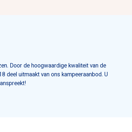
OPENINGS
zen. Door de hoogwaardige kwaliteit van de
OVER ONS
018 deel uitmaakt van ons kampeeraanbod. U
ONZE SH
aanspreekt!
ACTUEEL
T
+31(0)299