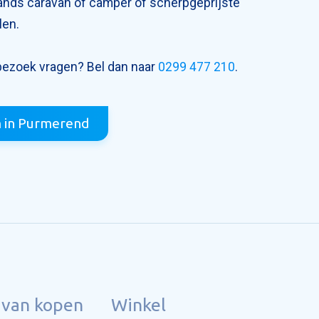
ands caravan of camper of scherpgeprijste
len.
bezoek vragen? Bel dan naar
0299 477 210
.
 in Purmerend
avan kopen
Winkel