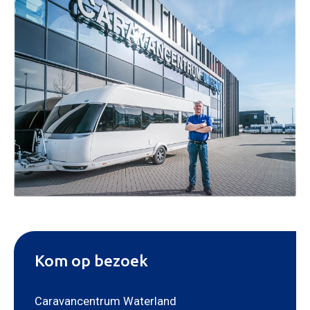
KOPEN
NIEUW 
OCCASI
WINKEL
WERKPL
OPENI
OVER 
Kom op bezoek
ONZE 
ACTUE
Caravancentrum Waterland
CON