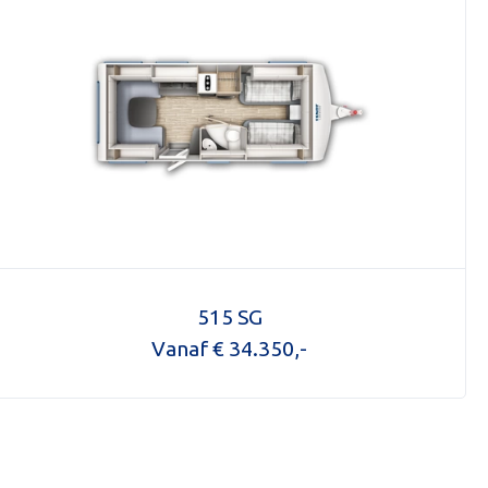
OPENINGS
OVER ONS
ONZE SH
515 SG
ACTUEEL
Vanaf € 34.350,-
T
+31(0)299