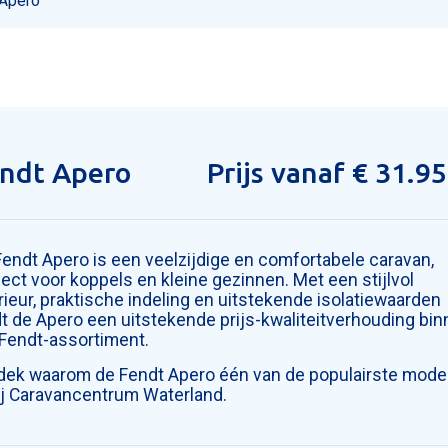
Apero
n
n
Hobby Campers
Hobby Campers
Hobby Campers
Voortenten overjarig
Voortenten overjarig
Alpenk
Alpenk
Alpenk
Hobby Buscampers
Hobby Buscampers
Hobby Buscampers
Voortenten gebruikt
Voortenten gebruikt
Caban
Caban
Caban
res
res
Hobby Maxia Van
Hobby Maxia Van
Hobby Maxia Van
Isabella Voortenten
Isabella Voortenten
Vouww
Vouww
Vouww
Camper occasions
Camper occasions
Camper occasions
Brand Voortenten
Brand Voortenten
tuur
tuur
Dorema Voortenten
Dorema Voortenten
Walker Voortenten
Walker Voortenten
ndt Apero
Prijs vanaf € 31.95
ng
ng
Unico Voortenten
Unico Voortenten
Fendt Apero is een veelzijdige en comfortabele caravan,
ect voor koppels en kleine gezinnen. Met een stijlvol
rieur, praktische indeling en uitstekende isolatiewaarden
dt de Apero een uitstekende prijs-kwaliteitverhouding bi
 Fendt-assortiment.
dek waarom de Fendt Apero één van de populairste mode
bij Caravancentrum Waterland.