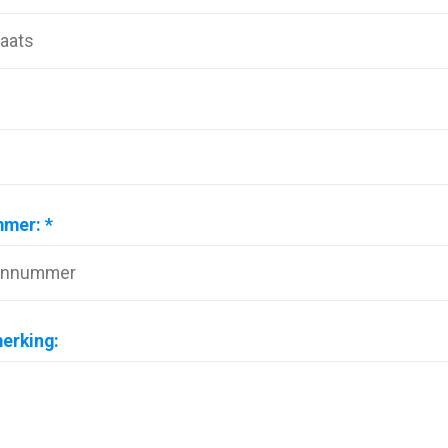
ag inruilvoorstel
mer: *
erking: