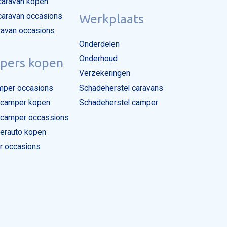
caravan kopen
caravan occasions
Werkplaats
aravan occasions
Onderdelen
Onderhoud
pers kopen
Verzekeringen
per occasions
Schadeherstel caravans
camper kopen
Schadeherstel camper
camper occassions
rauto kopen
 occasions