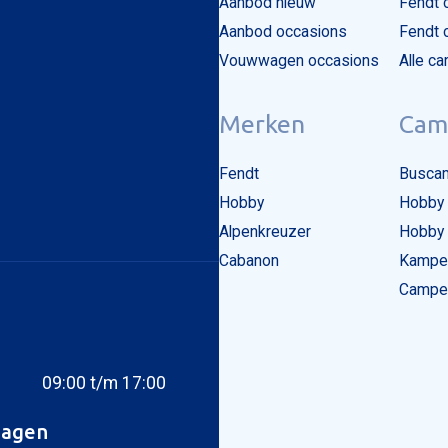
Aanbod nieuw
Fendt 
Aanbod occasions
Fendt 
Vouwwagen occasions
Alle c
Merken
Cam
Fendt
Buscam
Hobby
Hobby 
Alpenkreuzer
Hobby 
Cabanon
Kampee
Camper
09:00 t/m 17:00
dagen