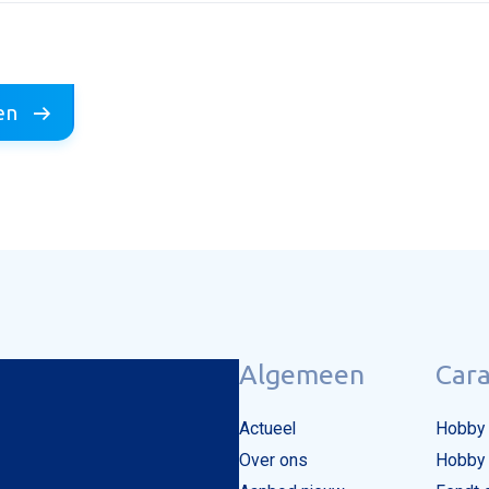
oegen
 uw foto
en
ericht versturen
Algemeen
Car
Actueel
Hobby 
Over ons
Hobby 