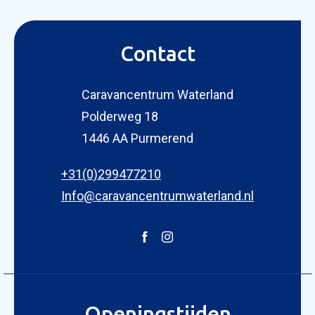
Contact
Caravancentrum Waterland
Polderweg 18
KOPEN
1446 AA Purmerend
NIEUW 
OCCASI
+31(0)299477210
WINKEL
WERKPL
Info@caravancentrumwaterland.nl
OPENI
OVER 
ONZE 
ACTUE
Openingstijden