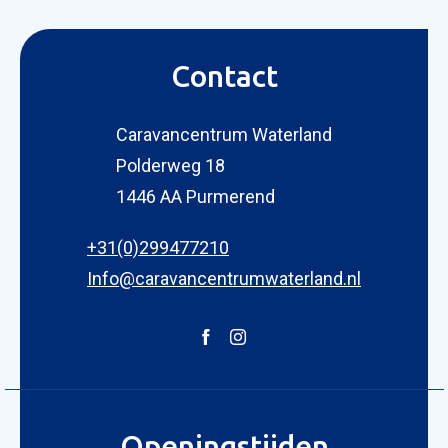
Contact
Caravancentrum Waterland
Polderweg 18
KOPEN
1446 AA Purmerend
NIEUW 
OCCASI
+31(0)299477210
WINKEL
WERKPL
Info@caravancentrumwaterland.nl
OPENI
OVER 
ONZE 
ACTUE
Openingstijden