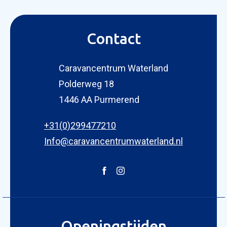
Contact
Caravancentrum Waterland
Polderweg 18
KOPEN
1446 AA Purmerend
NIEUW 
OCCASI
+31(0)299477210
WINKEL
WERKPL
Info@caravancentrumwaterland.nl
OPENI
OVER 
ONZE 
ACTUE
Openingstijden