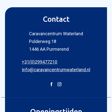
Contact
Caravancentrum Waterland
Polderweg 18
KOPEN
1446 AA Purmerend
NIEUW 
OCCASI
+31(0)299477210
WINKEL
WERKPL
Info@caravancentrumwaterland.nl
OPENI
OVER 
ONZE 
ACTUE
Openingstijden