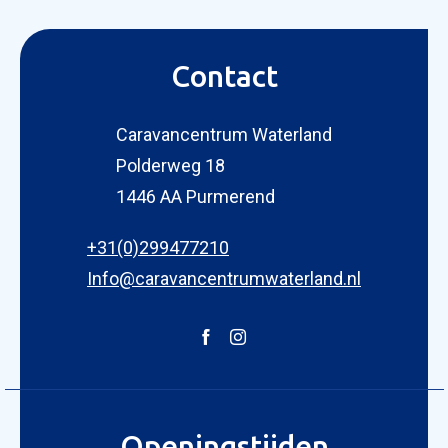
Contact
Caravancentrum Waterland
Polderweg 18
KOPEN
1446 AA Purmerend
NIEUW 
OCCASI
+31(0)299477210
WINKEL
WERKPL
Info@caravancentrumwaterland.nl
OPENI
OVER 
ONZE 
ACTUE
Openingstijden