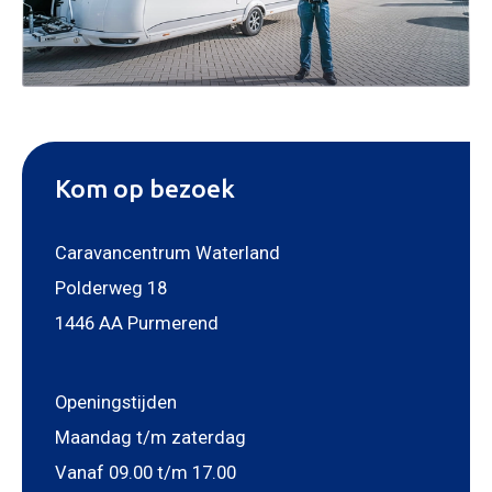
KOPEN
NIEUW 
OCCASI
WINKEL
WERKPL
Kom op bezoek
OPENI
Caravancentrum Waterland
OVER 
Polderweg 18
ONZE 
1446 AA Purmerend
ACTUE
CON
Foto bijvoegen
Openingstijden
Selecteer uw foto
Maandag t/m zaterdag
Vanaf 09.00 t/m 17.00