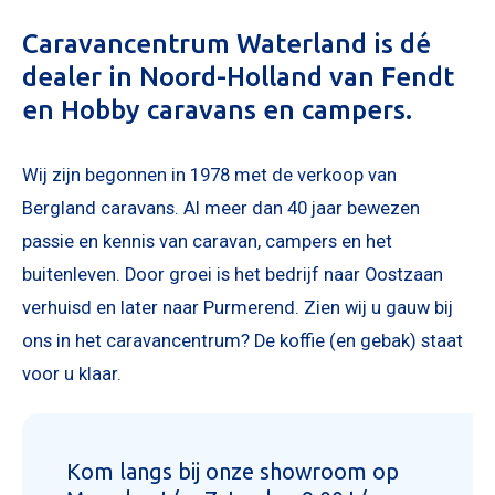
Caravancentrum Waterland is dé
dealer in Noord-Holland van Fendt
en Hobby caravans en campers.
Wij zijn begonnen in 1978 met de verkoop van
Bergland caravans. Al meer dan 40 jaar bewezen
passie en kennis van caravan, campers en het
KOPEN
buitenleven. Door groei is het bedrijf naar Oostzaan
NIEUW 
verhuisd en later naar Purmerend. Zien wij u gauw bij
OCCASI
WINKEL
ons in het caravancentrum? De koffie (en gebak) staat
WERKPL
voor u klaar.
OPENI
Kom langs bij onze showroom op
OVER 