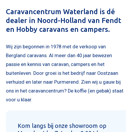
Caravancentrum Waterland is dé
dealer in Noord-Holland van Fendt
en Hobby caravans en campers.
Wij zijn begonnen in 1978 met de verkoop van
Bergland caravans. Al meer dan 40 jaar bewezen
passie en kennis van caravan, campers en het
KOPEN
NIEUW 
buitenleven. Door groei is het bedrijf naar Oostzaan
OCCASI
verhuisd en later naar Purmerend. Zien wij u gauw bij
WINKEL
ons in het caravancentrum? De koffie (en gebak) staat
WERKPL
voor u klaar.
OPENI
OVER 
Kom langs bij onze showroom op
ONZE 