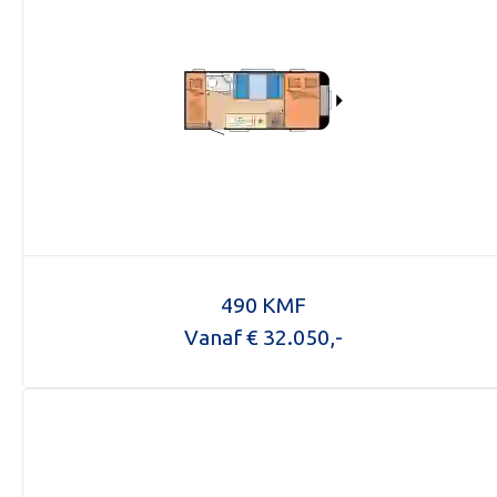
Foto bijv
Selecteer
490 KMF
Vanaf € 32.050,-
Mijn b