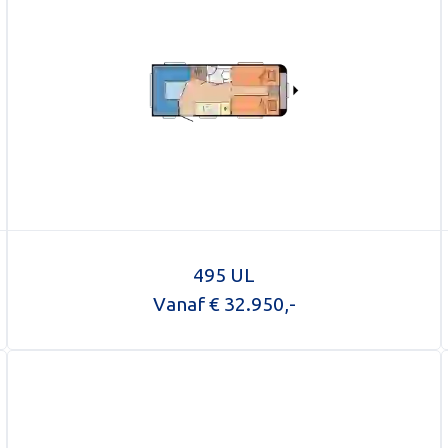
oegen
 uw foto
495 UL
Vanaf € 32.950,-
ericht versturen