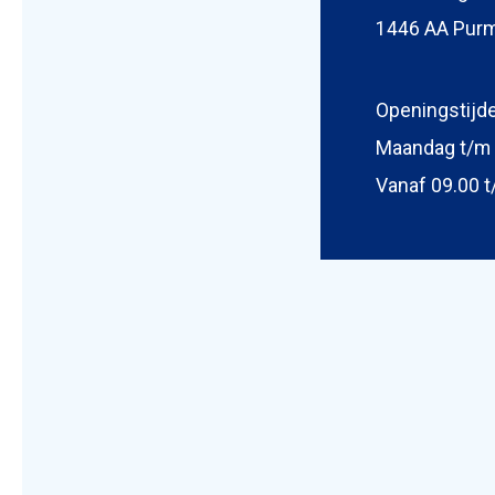
1446 AA Pur
Foto bijv
Selecteer
Openingstijd
Maandag t/m 
Vanaf 09.00 t
Mijn b