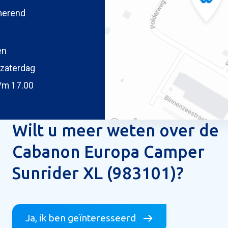
merend
oegen
 uw foto
en
zaterdag
/m 17.00
1
Wilt u meer weten over de
Cabanon Europa Camper
ericht versturen
Sunrider XL (983101)?
Ja, ik ben geïnteresseerd