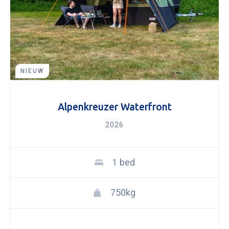
NIEUW
Alpenkreuzer Waterfront
2026
1 bed
750kg