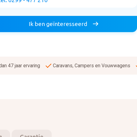
tel. 0299 - 477 210
Ik ben geïnteresseerd
an 47 jaar ervaring
Caravans, Campers en Vouwwagens