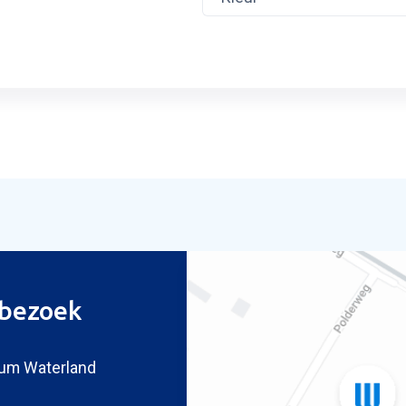
ag inruilvoorstel
bezoek
um Waterland