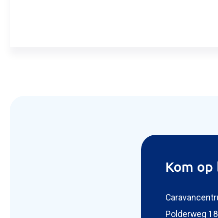
Aanvra
Kom op 
Caravancentr
Polderweg 18