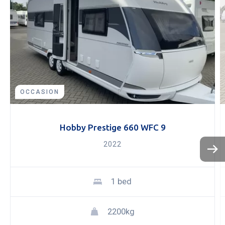
OCCASION
Hobby Prestige 660 WFC 9
2022
KOPEN
NIEUW 
1 bed
OCCASI
WINKEL
WERKPL
2200kg