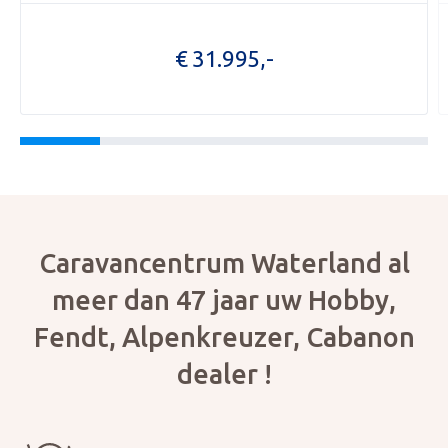
OPENI
€ 31.995,-
OVER 
ONZE 
ACTUE
CON
Foto bijvoegen
Selecteer uw foto
Caravancentrum Waterland al
meer dan 47 jaar uw Hobby,
Fendt, Alpenkreuzer, Cabanon
dealer !