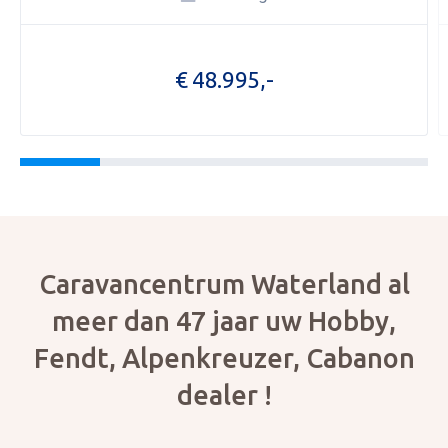
OPENI
€ 48.995,-
OVER 
ONZE 
ACTUE
CON
Foto bijvoegen
Selecteer uw foto
Caravancentrum Waterland al
meer dan 47 jaar uw Hobby,
Fendt, Alpenkreuzer, Cabanon
dealer !