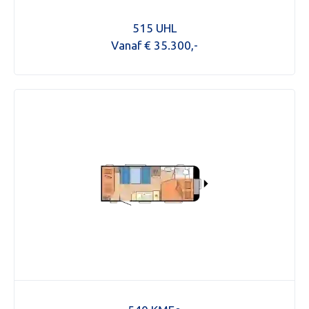
515 UHL
Vanaf € 35.300,-
KOPEN
NIEUW 
OCCASI
WINKEL
WERKPL
OPENI