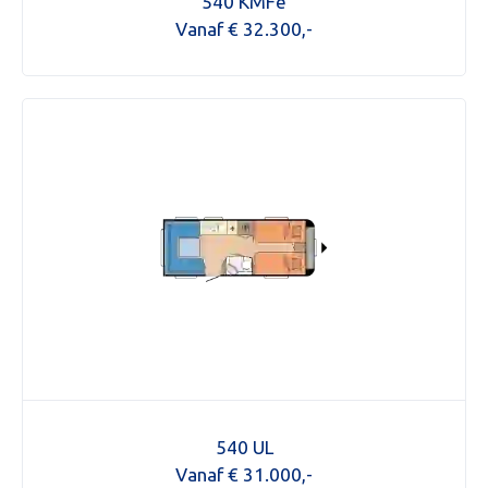
540 KMFe
OVER 
Vanaf € 32.300,-
ONZE 
ACTUE
CON
Foto bijvoegen
Selecteer uw foto
540 UL
Vanaf € 31.000,-