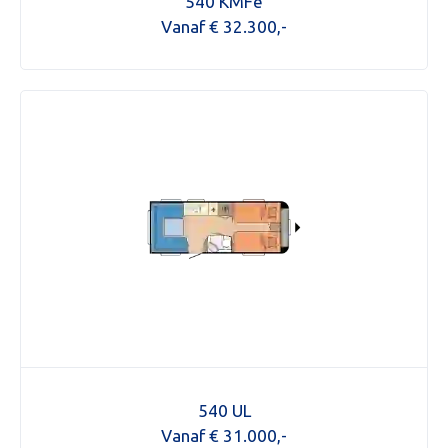
540 KMFe
OVER 
Vanaf € 32.300,-
ONZE 
ACTUE
CON
Foto bijvoegen
Selecteer uw foto
540 UL
Vanaf € 31.000,-