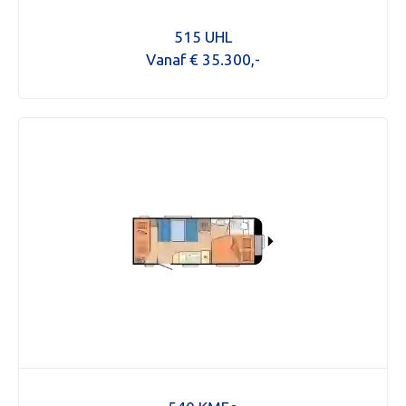
515 UHL
Vanaf € 35.300,-
KOPEN
NIEUW 
OCCASI
WINKEL
WERKPL
OPENI