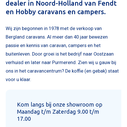
NIEUW 
dealer in Noord-Holland van Fendt
OCCASI
en Hobby caravans en campers.
WINKEL
WERKPL
Wij zijn begonnen in 1978 met de verkoop van
Bergland caravans. Al meer dan 40 jaar bewezen
OPENI
passie en kennis van caravan, campers en het
OVER 
buitenleven. Door groei is het bedrijf naar Oostzaan
ONZE 
verhuisd en later naar Purmerend. Zien wij u gauw bij
ACTUE
ons in het caravancentrum? De koffie (en gebak) staat
CON
Foto bijvoegen
voor u klaar.
Selecteer uw foto
Kom langs bij onze showroom op
Maandag t/m Zaterdag 9.00 t/m
17.00