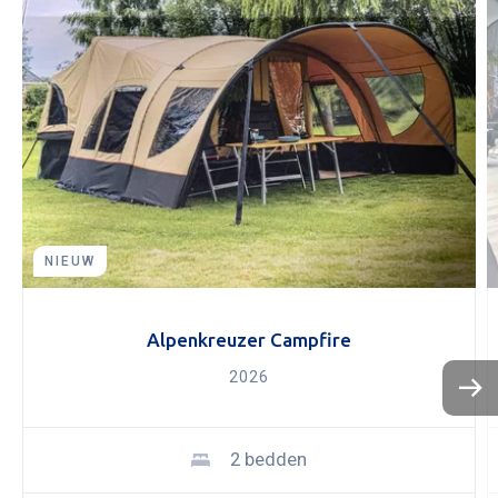
Aanvraag inruilvoorstel
NIEUW
Alpenkreuzer Campfire
2026
KOPEN
NIEUW 
OCCASI
2 bedden
WINKEL
WERKPL