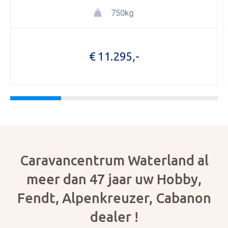
750kg
OPENI
OVER 
€ 11.295,-
ONZE 
ACTUE
CON
Foto bijvoegen
Selecteer uw foto
Caravancentrum Waterland al
meer dan 47 jaar uw Hobby,
Fendt, Alpenkreuzer, Cabanon
dealer !