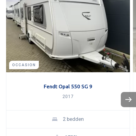
OCCASION
Fendt Opal 550 SG 9
2017
KOPEN
NIEUW 
OCCASI
2 bedden
WINKEL
WERKPL