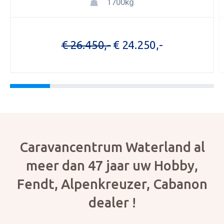
1700kg
OPENI
OVER 
€ 26.450,-
€ 24.250,-
ONZE 
ACTUE
CON
Foto bijvoegen
Selecteer uw foto
Caravancentrum Waterland al
meer dan 47 jaar uw Hobby,
Fendt, Alpenkreuzer, Cabanon
dealer !