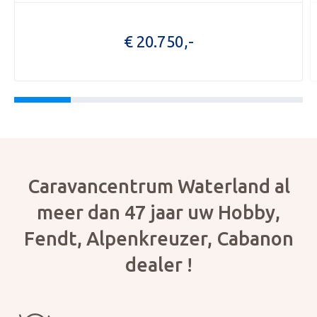
OPENI
€ 20.750,-
OVER 
ONZE 
ACTUE
CON
Foto bijvoegen
Selecteer uw foto
Caravancentrum Waterland al
meer dan 47 jaar uw Hobby,
Fendt, Alpenkreuzer, Cabanon
dealer !