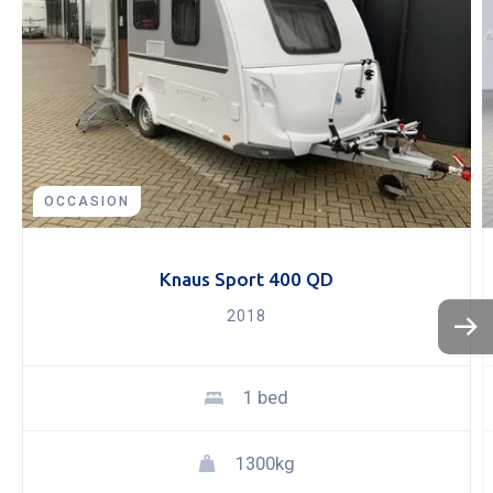
OCCASION
Knaus Sport 400 QD
2018
KOPEN
NIEUW 
1 bed
OCCASI
WINKEL
WERKPL
1300kg