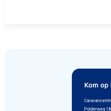
Aanvra
Kom op 
Caravancentr
Polderweg 18