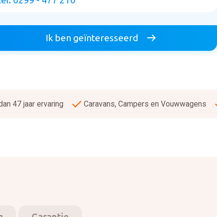
tel. 0299 - 477 210
Ik ben geïnteresseerd
an 47 jaar ervaring
Caravans, Campers en Vouwwagens