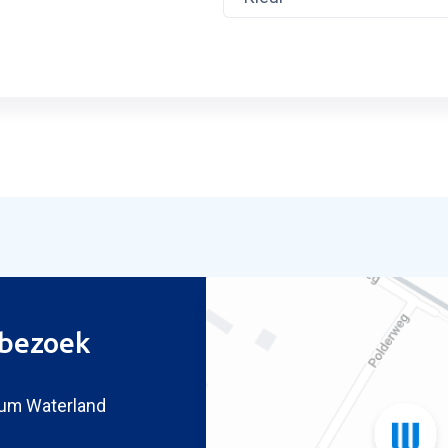
ag inruilvoorstel
bezoek
um Waterland