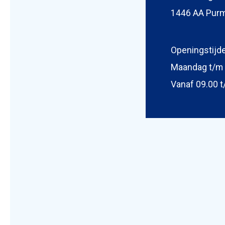
1446 AA Pur
Foto bijv
Selecteer
Openingstijd
Maandag t/m 
Vanaf 09.00 t
Mijn b