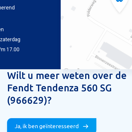
merend
oegen
 uw foto
en
zaterdag
/m 17.00
1
Wilt u meer weten over de
Fendt Tendenza 560 SG
ericht versturen
(966629)?
Ja, ik ben geïnteresseerd