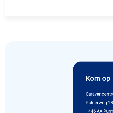
Aanvra
Kom op 
Caravancentr
Polderweg 18
1446 AA Pur