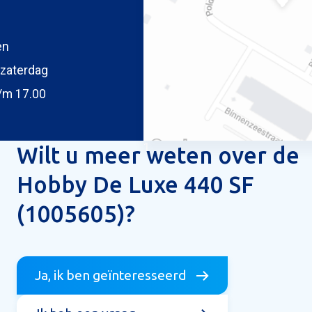
en
oegen
 uw foto
zaterdag
/m 17.00
1
Wilt u meer weten over de
Hobby De Luxe 440 SF
(1005605)?
ericht versturen
Ja, ik ben geïnteresseerd