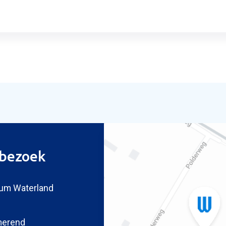
ag inruilvoorstel
bezoek
um Waterland
merend