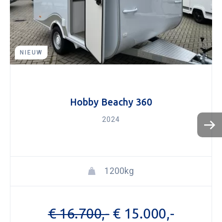
NIEUW
Hobby Beachy 360
2024
1200kg
€ 16.700,-
€ 15.000,-