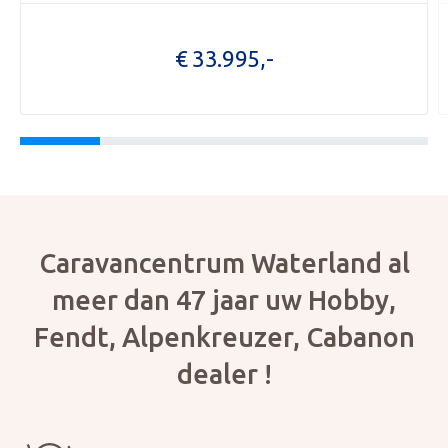
OPENI
€ 33.995,-
OVER 
ONZE 
ACTUE
CON
Foto bijvoegen
Selecteer uw foto
Caravancentrum Waterland al
meer dan 47 jaar uw Hobby,
Fendt, Alpenkreuzer, Cabanon
dealer !