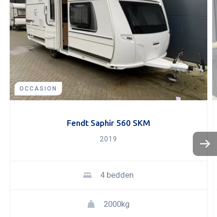
OCCASION
Fendt Saphir 560 SKM
2019
KOPEN
NIEUW 
4 bedden
OCCASI
WINKEL
WERKPL
2000kg