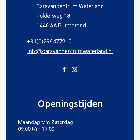
Caravancentrum Waterland
Polderweg 18
1446 AA Purmerend
KOPEN
+31(0)299477210
NIEUW 
Info@caravancentrumwaterland.nl
OCCASI
WINKEL
WERKPL
OPENI
OVER 
Openingstijden
ONZE 
ACTUE
Maandag t/m Zaterdag
CON
09:00 t/m 17:00
Foto bijvoegen
Selecteer uw foto