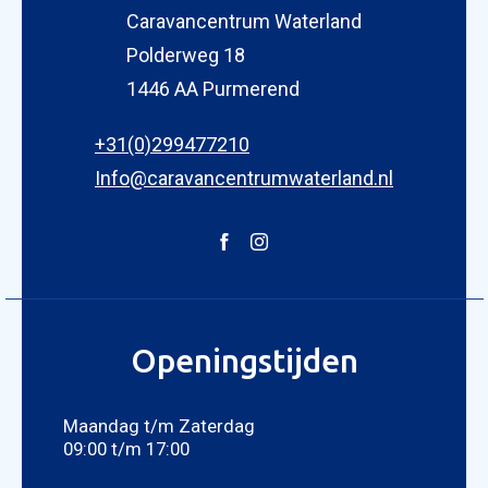
Caravancentrum Waterland
Polderweg 18
1446 AA Purmerend
KOPEN
+31(0)299477210
NIEUW 
Info@caravancentrumwaterland.nl
OCCASI
WINKEL
WERKPL
OPENI
OVER 
Openingstijden
ONZE 
ACTUE
Maandag t/m Zaterdag
CON
09:00 t/m 17:00
Foto bijvoegen
Selecteer uw foto