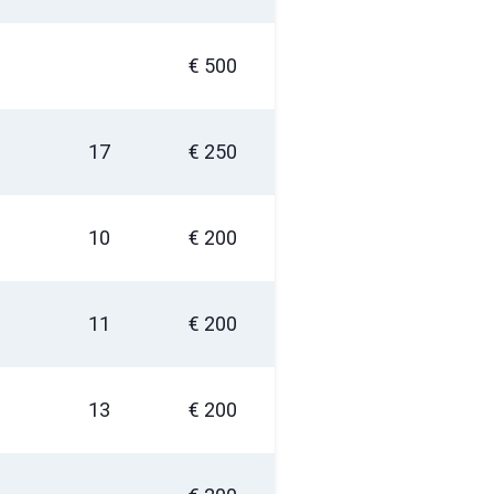
€ 500
oegen
 uw foto
17
€ 250
10
€ 200
11
€ 200
ericht versturen
13
€ 200