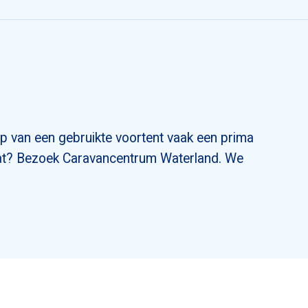
reuzer
reuzer
reuzer
on
on
on
agen occasions
agen occasions
agen occasions
op van een gebruikte voortent vaak een prima
gaat? Bezoek Caravancentrum Waterland. We