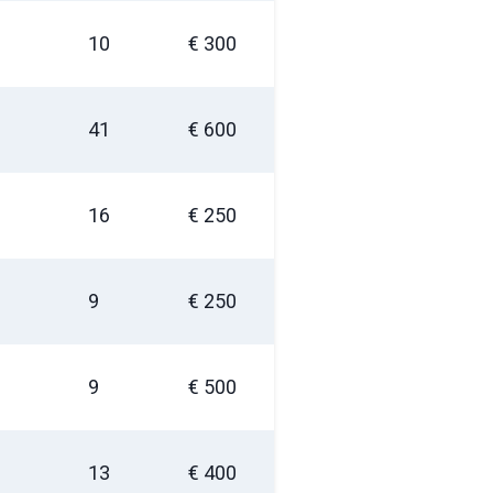
10
€ 300
ag inruilvoorstel
41
€ 600
16
€ 250
9
€ 250
9
€ 500
13
€ 400