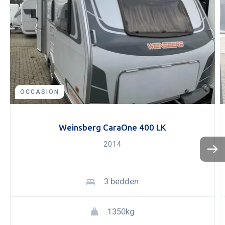
OCCASION
Weinsberg CaraOne 400 LK
2014
KOPEN
NIEUW 
3 bedden
OCCASI
WINKEL
WERKPL
1350kg