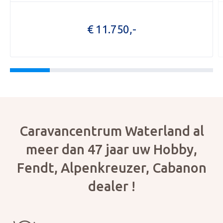
OPENI
€ 11.750,-
OVER 
ONZE 
ACTUE
CON
Foto bijvoegen
Selecteer uw foto
Caravancentrum Waterland al
meer dan 47 jaar uw Hobby,
Fendt, Alpenkreuzer, Cabanon
dealer !