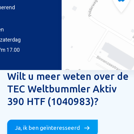
merend
oegen
 uw foto
en
zaterdag
/m 17.00
1
Wilt u meer weten over de
TEC Weltbummler Aktiv
390 HTF (1040983)?
ericht versturen
Ja, ik ben geïnteresseerd