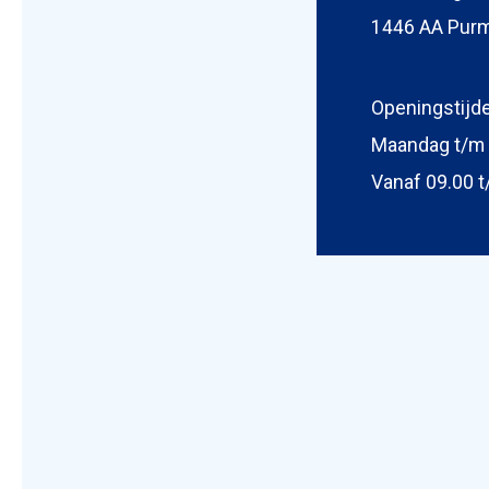
1446 AA Pur
Foto bijv
Selecteer
Openingstijd
Maandag t/m 
Vanaf 09.00 t
Mijn b