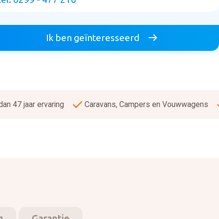
Ik ben geïnteresseerd
an 47 jaar ervaring
Caravans, Campers en Vouwwagens
g
Garantie