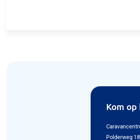
Aanvra
Kom op 
Caravancentr
Polderweg 18