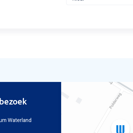
ag inruilvoorstel
bezoek
um Waterland